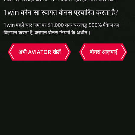
1win कौन-सा स्वागत बोनस प्रचारित करता है?
1win पहले चार जमा पर $1,000 तक चरणबद्ध 500% पैकेज का
विज्ञापन करता है, वर्तमान बोनस नियमों के अधीन।
अभी AVIATOR खेलें
बोनस आज़माएँ
मैं अपनी जीत कैसे निकालूँ?
निकासी सेक्शन खोलें, समर्थित भुगतान विधि चुनें, राशि दर्ज करें और
प्लेटफॉर्म द्वारा आवश्यक सत्यापन चरण पूरे करें।
क्या 1win Aviator निष्पक्ष है?
स्रोत लेख गेम को RNG-आधारित और Provably Fair बताता है,
इसीलिए प्रिडिक्टर टूल पर भरोसा नहीं करना चाहिए।