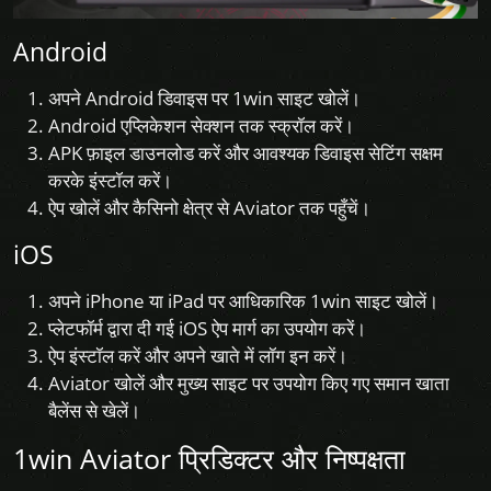
Android
अपने Android डिवाइस पर 1win साइट खोलें।
Android एप्लिकेशन सेक्शन तक स्क्रॉल करें।
APK फ़ाइल डाउनलोड करें और आवश्यक डिवाइस सेटिंग सक्षम
करके इंस्टॉल करें।
ऐप खोलें और कैसिनो क्षेत्र से Aviator तक पहुँचें।
iOS
अपने iPhone या iPad पर आधिकारिक 1win साइट खोलें।
प्लेटफॉर्म द्वारा दी गई iOS ऐप मार्ग का उपयोग करें।
ऐप इंस्टॉल करें और अपने खाते में लॉग इन करें।
Aviator खोलें और मुख्य साइट पर उपयोग किए गए समान खाता
बैलेंस से खेलें।
1win Aviator प्रिडिक्टर और निष्पक्षता