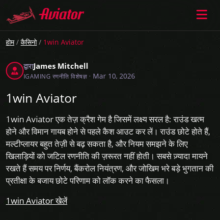
होम
/
कैसिनो
/
1win Aviator
द्वारा
James Mitchell
·
Mar 10, 2026
IGAMING रणनीति विशेषज्ञ
1win Aviator
1win Aviator एक तेज़ क्रैश गेम है जिसमें लक्ष्य सरल है: राउंड खत्म
होने और विमान गायब होने से पहले कैश आउट कर लें। राउंड छोटे होते हैं,
मल्टीप्लायर बहुत तेज़ी से बढ़ सकता है, और नियम समझने के लिए
खिलाड़ियों को जटिल रणनीति की ज़रूरत नहीं होती। सबसे ज़्यादा मायने
रखते हैं समय पर निर्णय, बैंकरोल नियंत्रण, और जोखिम भरे बड़े भुगतान की
प्रतीक्षा के बजाय छोटे परिणाम को लॉक करने का फैसला।
1win Aviator खेलें