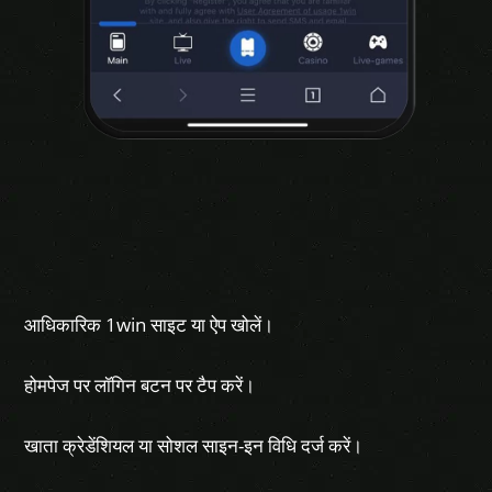
आधिकारिक 1win साइट या ऐप खोलें।
होमपेज पर लॉगिन बटन पर टैप करें।
खाता क्रेडेंशियल या सोशल साइन-इन विधि दर्ज करें।