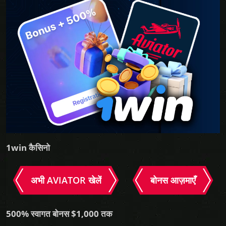
1win कैसिनो
अभी AVIATOR खेलें
बोनस आज़माएँ
500% स्वागत बोनस $1,000 तक