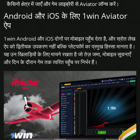
कैसिनो क्षेत्र में जाएँ और गेम लाइब्रेरी से Aviator लॉन्च करें।
Android और iOS के लिए 1win Aviator
ऐप
1win Android और iOS दोनों पर मोबाइल पहुँच देता है, और स्रोत लेख
ऐप को द्वितीयक उपकरण नहीं बल्कि प्लेटफॉर्म का प्रमुख हिस्सा मानता है।
यह उन खिलाड़ियों के लिए मायने रखता है जो तेज़ जमा, मोबाइल सूचनाएँ
और दिन के दौरान गेम तक त्वरित पहुँच पर निर्भर हैं।