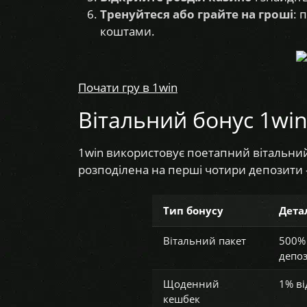
Тренуйтеся або грайте на гроші
: 
коштами.
Почати гру в 1win
Вітальний бонус 1win
1win використовує поетапний вітальний 
розподілена на перші чотири депозити 
Тип бонусу
Дета
Вітальний пакет
500% 
депо
Щоденний
1% ві
кешбек