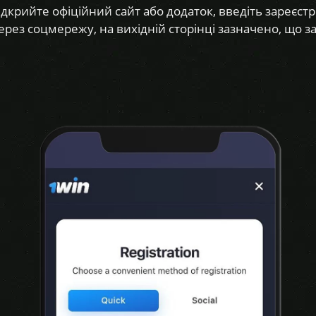
ідкрийте офіційний сайт або додаток, введіть зареєст
ерез соцмережу, на вихідній сторінці зазначено, що з