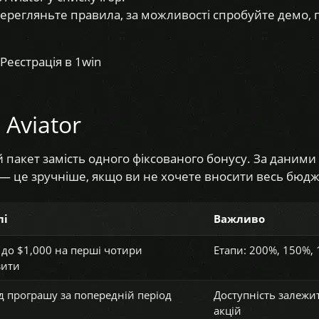
перегляньте правила, за можливості спробуйте демо, 
 Aviator
пакет замість одного фіксованого бонусу. За даними 
— це зручніше, якщо ви не хочете вносити весь бюдже
лі
Важливо
до $1,000 на перші чотири
Етапи: 200%, 150%, 
зити
д програшу за попередній період
Доступність залежи
акцій