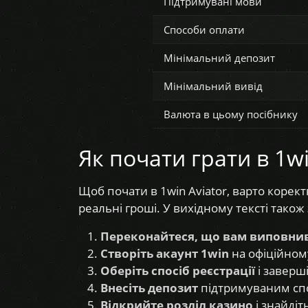
Підтримувані мови
Способи оплати
Мінімальний депозит
Мінімальний вивід
Валюта в цьому посібнику
Як почати грати в 1wi
Щоб почати в 1win Aviator, варто корек
реальні гроші. У вихідному тексті так
Переконайтеся, що вам виповнивс
Створіть акаунт 1win
на офіційному
Оберіть спосіб реєстрації
і заверш
Внесіть депозит
підтримуваним спо
Відкрийте розділ казино
і знайдіть