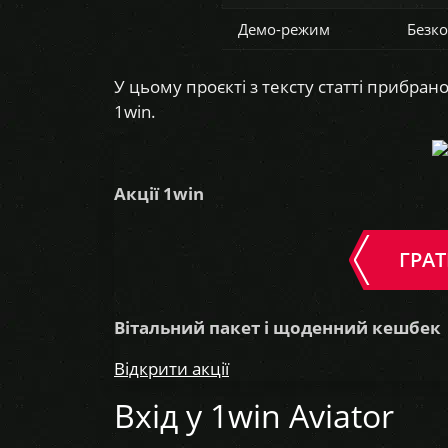
Демо-режим
Безк
У цьому проєкті з тексту статті прибран
1win.
Акції 1win
ГРАТ
Вітальний пакет і щоденний кешбек
Відкрити акції
Вхід у 1win Aviator