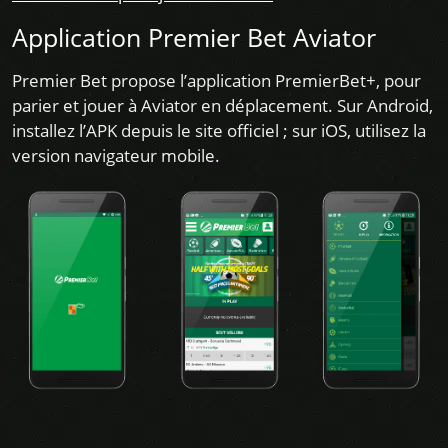
Application Premier Bet Aviator
Premier Bet propose l’application PremierBet+, pour
parier et jouer à Aviator en déplacement. Sur Android,
installez l’APK depuis le site officiel ; sur iOS, utilisez la
version navigateur mobile.