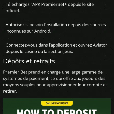
Téléchargez l’APK PremierBet+ depuis le site
officiel.
Autorisez si besoin l’installation depuis des sources
inconnues sur Android.
Connectez-vous dans l’application et ouvrez Aviator
depuis le casino ou la section jeux.
Dépôts et retraits
Premier Bet prend en charge une large gamme de
systèmes de paiement, ce qui offre aux joueurs des
moyens souples pour approvisionner leur compte et
retirer.