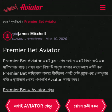
হোম
/
ক্যাসিনো
/
Premier Bet Aviator
দ্বারা
James Mitchell
·
Mar 10, 2026
IGAMING কৌশল বিশেষজ্ঞ
Premier Bet Aviator
Premier Bet Aviator একটি ক্র্যাশ গেম যেখানে একটি বিমান ওঠে এবং
মাল্টিপ্লায়ার বাড়ে। লক্ষ্য হলো বিমানটি অদৃশ্য হওয়ার আগে ক্যাশ আউট করা।
Premier Bet আফ্রিকান বাজারে দীর্ঘদিনের একটি বেটিং ব্র্যান্ড এবং খেলাধুলার
বাজি ও ক্যাসিনো গেমের পাশাপাশি Aviator অফার করে।
Premier Bet-এ Aviator খেলুন
এখনই AVIATOR খেলুন
বোনাস চেষ্টা করুন