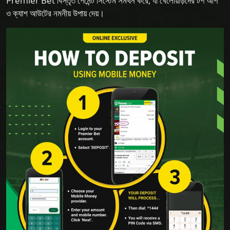
Premier Bet বিস্তৃত পেমেন্ট সিস্টেম সমর্থন করে, যা খেলোয়াড়দের টপ আপ
ও ক্যাশ আউটের নমনীয় উপায় দেয়।