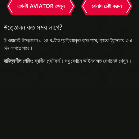
এখনই AVIATOR খেলুন
বোনাস চেষ্টা করুন
উত্তোলন কত সময় লাগে?
ই-ওয়ালেট উত্তোলন ০-২৪ ঘণ্টায় প্রক্রিয়াকৃত হতে পারে, ব্যাংক ট্রান্সফার ৩-৫
দিন লাগতে পারে।
দায়িত্বশীল গেমিং:
স্বাধীন প্ল্যাটফর্ম। শুধু যেখানে আইনসম্মত সেখানেই খেলুন।
আমাদের সম্পর্কে
শর্তাবলি
গোপনীয়তা নীতি
দায়িত্বশীল গেমিং
Promo
লেখক
দায়িত্বশীল গেমিং:
আমরা দায়িত্বশীল খেলাকে উৎসাহ দিই, যাতে অনলাইন ক্যাসিনো বিনোদন আনন্দদায়ক
এবং নিয়ন্ত্রণের মধ্যে থাকে। ক্ষতি অস্বস্তিকর লাগলে বিরতি নিন এবং কিছুটা দূরে থাকুন। আমাদের
গাইডগুলো আপনাকে ভারসাম্যপূর্ণ ও সচেতনভাবে খেলতে সাহায্য করে।