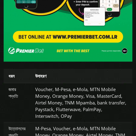
ধরন
উদাহরণ
জমার
Voucher, M-Pesa, e-Mola, MTN Mobile
পদ্ধতি
Money, Orange Money, Visa, MasterCard,
Airtel Money, TNM Mpamba, bank transfer,
Paystack, Flutterwave, PalmPay,
Interswitch, OPay
উত্তোলনের
M-Pesa, Voucher, e-Mola, MTN Mobile
পদ্ধতি
Money, Orange Money, Airtel Money, TNM