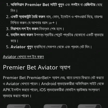
অফিসিয়াল Premier Bet সাইট খুলুন
এবং
লগইন
বা
রেজিস্টার
বেছে
নিন।
একটি অ্যাকাউন্ট তৈরি করুন
নাম, ফোন, ইমেইল ও পাসওয়ার্ড দিয়ে, তারপর
নিশ্চিত করুন যে আপনার বয়স ১৮+।
নিরাপদে লগ ইন করুন
নিবন্ধন শেষ হলে।
তহবিল জমা করুন
উপলব্ধ স্থানীয় পেমেন্ট পদ্ধতির যেকোনো একটি ব্যবহার
করে।
Aviator খুলুন
ক্যাসিনো সেকশন থেকে এবং প্রথম বেট দিন।
Aviator খেলতে লগ ইন করুন
Premier Bet Aviator অ্যাপ
Premier Bet PremierBet+ অ্যাপ দেয়, যাতে চলতে ফিরতে বেট করতে
ও Aviator খেলতে পারেন। Android ব্যবহারকারীরা অফিসিয়াল সাইট থেকে
APK ইনস্টল করতে পারেন, iOS ব্যবহারকারীরা মোবাইল ব্রাউজার সংস্করণ
ব্যবহার করতে পারেন।