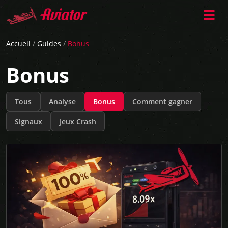
Accueil
/
Guides
/
Bonus
Bonus
Tous
Analyse
Bonus
Comment gagner
Signaux
Jeux Crash