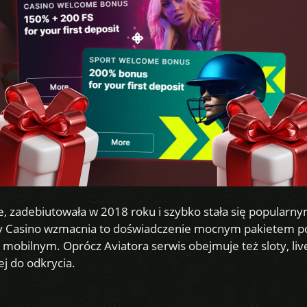
e, zadebiutowała w 2018 roku i szybko stała się popularny
tery Casino wzmacnia to doświadczenie mocnym pakietem
obilnym. Oprócz Aviatora serwis obejmuje też sloty, live 
ej do odkrycia.