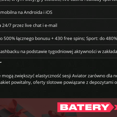
 mobilna na Androida i iOS
24/7 przez live chat i e-mail
do 500% łącznego bonusu + 430 free spins; Sport: do 480
ashbacku na podstawie tygodniowej aktywności w zakład
r
re mogą zwiększyć elastyczność sesji Aviator zarówno dla n
akiet powitalny, oferty slotowe powiązane z depozytami 