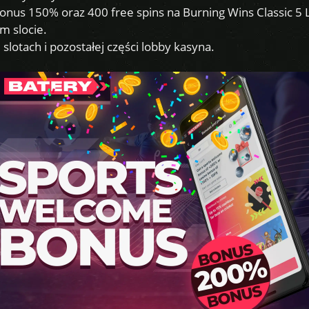
onus 150% oraz 400 free spins na Burning Wins Classic 5 
m slocie.
slotach i pozostałej części lobby kasyna.