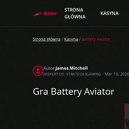
STRONA
KASYNA
GŁÓWNA
Strona główna
/
Kasyna
/
Battery Aviator
Autor:
James Mitchell
·
Mar 10, 202
EKSPERT DS. STRATEGII IGAMING
Gra Battery Aviator