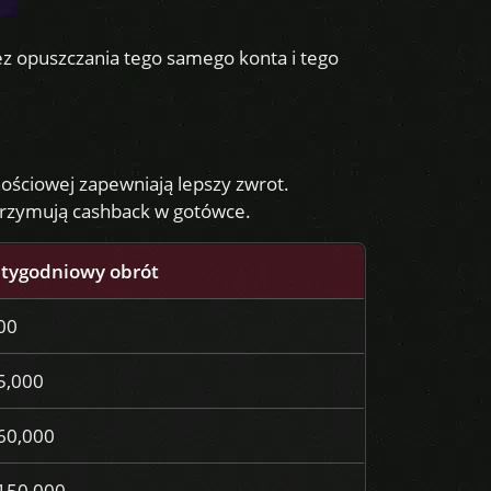
bez opuszczania tego samego konta i tego
ościowej zapewniają lepszy zwrot.
otrzymują cashback w gotówce.
tygodniowy obrót
00
5,000
$60,000
$150,000