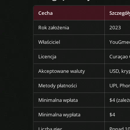
Cecha
Szczegół
Rok założenia
2023
Właściciel
YouGmed
Licencja
Curaçao 
Akceptowane waluty
USD, kryp
Metody płatności
UPI, Pho
Minimalna wpłata
$4 (zależ
Minimalna wypłata
$4
Liczba gier
Ponad 10,