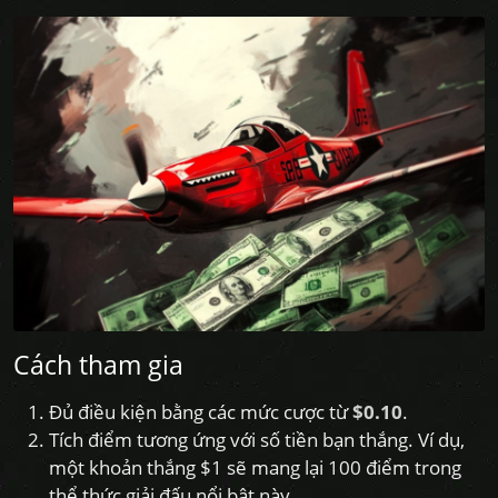
Cách tham gia
Đủ điều kiện bằng các mức cược từ
$0.10
.
Tích điểm tương ứng với số tiền bạn thắng. Ví dụ,
một khoản thắng $1 sẽ mang lại 100 điểm trong
thể thức giải đấu nổi bật này.