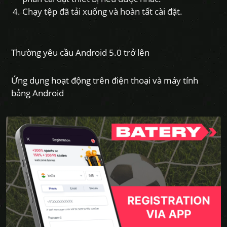
Chạy tệp đã tải xuống và hoàn tất cài đặt.
Thường yêu cầu Android 5.0 trở lên
Ứng dụng hoạt động trên điện thoại và máy tính
bảng Android