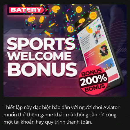
Thiết lập này đặc biệt hấp dẫn với người chơi Aviator
muốn thử thêm game khác mà không cần rời cùng
một tài khoản hay quy trình thanh toán.