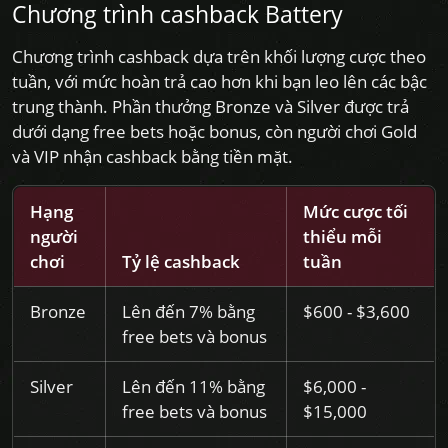
Chương trình cashback Battery
Chương trình cashback dựa trên khối lượng cược theo
tuần, với mức hoàn trả cao hơn khi bạn leo lên các bậc
trung thành. Phần thưởng Bronze và Silver được trả
dưới dạng free bets hoặc bonus, còn người chơi Gold
và VIP nhận cashback bằng tiền mặt.
Hạng
Mức cược tối
người
thiểu mỗi
chơi
Tỷ lệ cashback
tuần
Bronze
Lên đến 7% bằng
$600 - $3,600
free bets và bonus
Silver
Lên đến 11% bằng
$6,000 -
free bets và bonus
$15,000