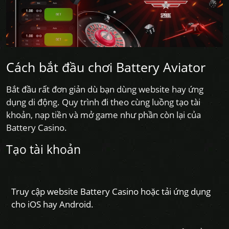
Cách bắt đầu chơi Battery Aviator
Bắt đầu rất đơn giản dù bạn dùng website hay ứng
dụng di động. Quy trình đi theo cùng luồng tạo tài
khoản, nạp tiền và mở game như phần còn lại của
Battery Casino.
Tạo tài khoản
Truy cập website Battery Casino hoặc tải ứng dụng
cho iOS hay Android.