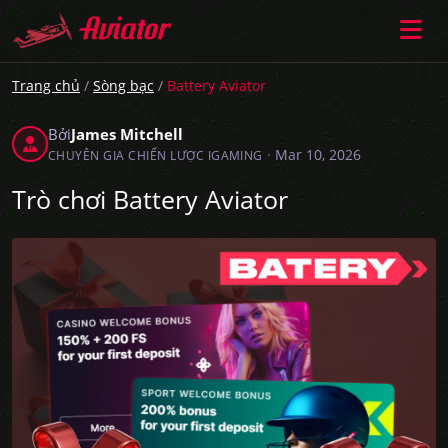
Trang chủ
/
Sòng bạc
/
Battery Aviator
Bởi
James Mitchell
·
Mar 10, 2026
CHUYÊN GIA CHIẾN LƯỢC IGAMING
Trò chơi Battery Aviator