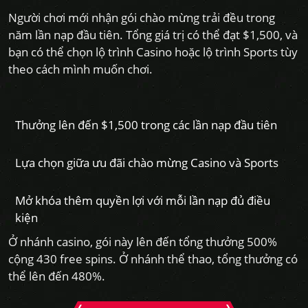
Người chơi mới nhận gói chào mừng trải đều trong
năm lần nạp đầu tiên. Tổng giá trị có thể đạt $1,500, và
bạn có thể chọn lộ trình Casino hoặc lộ trình Sports tùy
theo cách mình muốn chơi.
Thưởng lên đến $1,500 trong các lần nạp đầu tiên
Lựa chọn giữa ưu đãi chào mừng Casino và Sports
Mở khóa thêm quyền lợi với mỗi lần nạp đủ điều
kiện
Ở nhánh casino, gói này lên đến tổng thưởng 500%
cộng 430 free spins. Ở nhánh thể thao, tổng thưởng có
thể lên đến 480%.