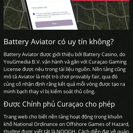
Battery Aviator có uy tín không?
Battery Aviator được giới thiệu bởi Battery Casino, do
YouGmedia B.V. vận hành và gắn với Curaçao Gaming
License được nêu trong tài liệu nguồn. Nền tảng cũng
mô tả Aviator là một trò chơi provably fair, qua đó
củng cố nhận định rằng kết quả mỗi vòng được tạo ra
minh bạch thay vì bị kiểm soát thủ công.
Được Chính phủ Curaçao cho phép
Trang web cho biết nền tảng hoạt động trong khuôn
khổ National Ordinance on Offshore Games of Hazard,
thường được viết tắt là NOOGH. Cách diễn đạt về quản