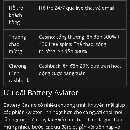
Hỗ trợ
Hỗ trợ 24/7 qua live chat và email
khách
hàng
Thưởng
Casino: tổng thưởng lên đến 500% +
chào
430 free spins; Thể thao: tổng
mừng
thưởng lên đến 480%
Chương
Cashback lên đến 20% dựa trên hoạt
trình
động cược hằng tuần
cashback
Ưu đãi Battery Aviator
Battery Casino có nhiều chương trình khuyến mãi giúp
các phiên Aviator linh hoạt hơn cho cả người chơi mới
lẫn người chơi quay lại. Điểm nổi bật chính là gói chào
mừng nhiều bước, các ưu đãi slot gắn với tiền nạp và