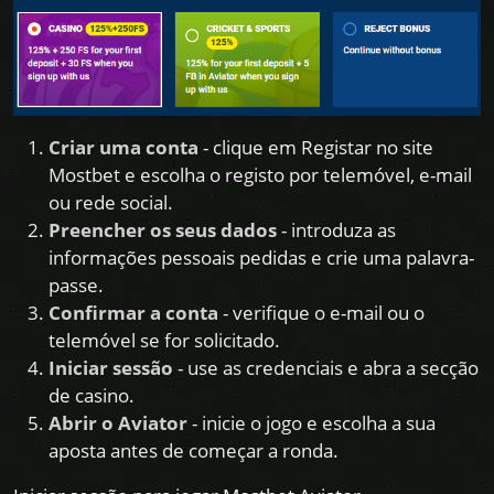
Criar uma conta
- clique em Registar no site
Mostbet e escolha o registo por telemóvel, e-mail
ou rede social.
Preencher os seus dados
- introduza as
informações pessoais pedidas e crie uma palavra-
passe.
Confirmar a conta
- verifique o e-mail ou o
telemóvel se for solicitado.
Iniciar sessão
- use as credenciais e abra a secção
de casino.
Abrir o Aviator
- inicie o jogo e escolha a sua
aposta antes de começar a ronda.