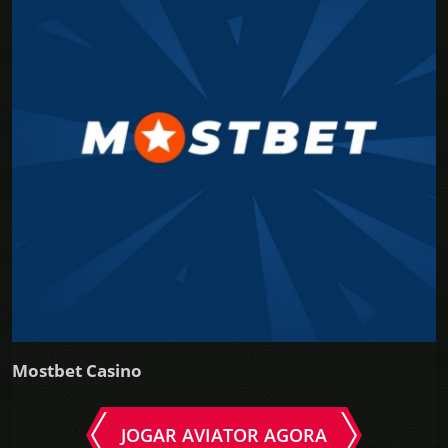
Mostbet Casino
JOGAR AVIATOR AGORA