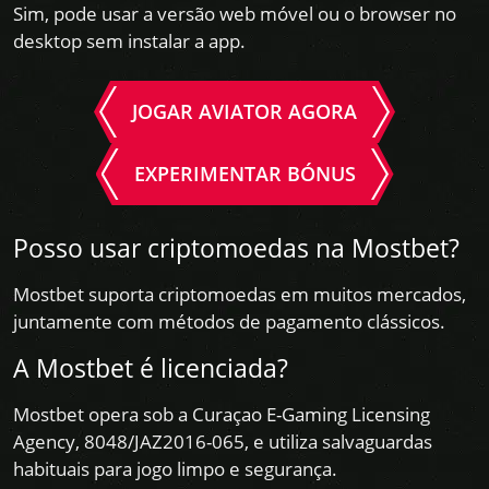
Sim, pode usar a versão web móvel ou o browser no
desktop sem instalar a app.
JOGAR AVIATOR AGORA
EXPERIMENTAR BÓNUS
Posso usar criptomoedas na Mostbet?
Mostbet suporta criptomoedas em muitos mercados,
juntamente com métodos de pagamento clássicos.
A Mostbet é licenciada?
Mostbet opera sob a Curaçao E-Gaming Licensing
Agency, 8048/JAZ2016-065, e utiliza salvaguardas
habituais para jogo limpo e segurança.