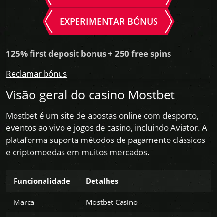
EXPERIMENTAR BÓNUS
125% first deposit bonus + 250 free spins
Reclamar bónus
Visão geral do casino Mostbet
Mostbet é um site de apostas online com desporto,
eventos ao vivo e jogos de casino, incluindo Aviator. A
plataforma suporta métodos de pagamento clássicos
e criptomoedas em muitos mercados.
Funcionalidade
Detalhes
Marca
Mostbet Casino