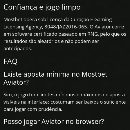
Confiança e jogo limpo
Mostbet opera sob licença da Curaçao E-Gaming
Licensing Agency, 8048/JAZ2016-065. O Aviator corre
em software certificado baseado em RNG, pelo que os
resultados são aleatórios e não podem ser
antecipados.
FAQ
Existe aposta mínima no Mostbet
Aviator?
Sim, o jogo tem limites mínimos e máximos de aposta
visíveis na interface; costumam ser baixos o suficiente
para jogar com prudência.
Posso jogar Aviator no browser?