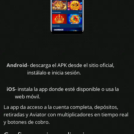
Android
- descarga el APK desde el sitio oficial,
instálalo e inicia sesión.
iOS
- instala la app donde esté disponible o usa la
web móvil.
La app da acceso a la cuenta completa, depósitos,
retiradas y Aviator con multiplicadores en tiempo real
y botones de cobro.