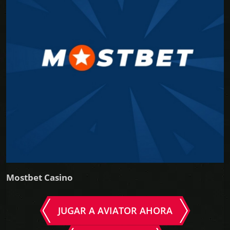
Mostbet Casino
JUGAR A AVIATOR AHORA