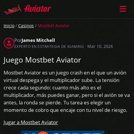
Inicio
/
Casinos
/
Mostbet Aviator
Por
James Mitchell
·
Mar 10, 2026
EXPERTO EN ESTRATEGIA DE IGAMING
Juego Mostbet Aviator
Mostbet Aviator es un juego crash en el que un avión
virtual despega y el multiplicador sube. La tensión
crece cada segundo: cuanto más alto es el
multiplicador, más puedes ganar, pero si el avión se va
antes, la ronda se pierde. Tu tarea es elegir un
momento de cobro que encaje con tu nivel de riesgo.
Jugar a Mostbet Aviator