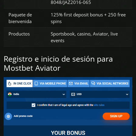
8048/JAZ2016-065
Paquete de
125% first deposit bonus + 250 free
bienvenida
spins
Productos
Sportsbook, casino, Aviator, live
events
Registro e inicio de sesión para
Mostbet Aviator