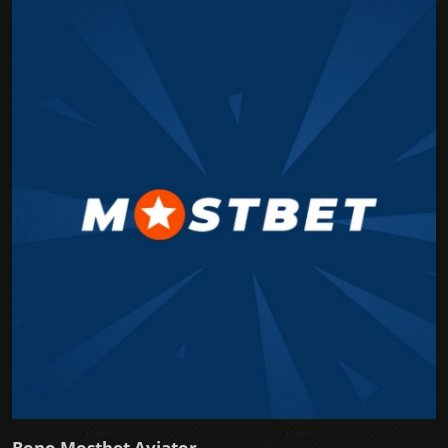
Bono Mostbet Aviator