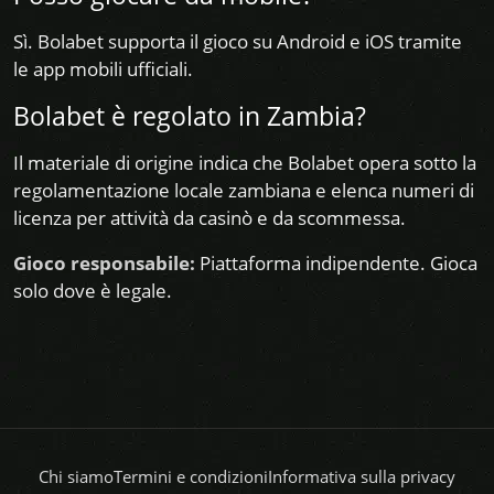
Sì. Bolabet supporta il gioco su Android e iOS tramite
le app mobili ufficiali.
Bolabet è regolato in Zambia?
Il materiale di origine indica che Bolabet opera sotto la
regolamentazione locale zambiana e elenca numeri di
licenza per attività da casinò e da scommessa.
Gioco responsabile:
Piattaforma indipendente. Gioca
solo dove è legale.
Chi siamo
Termini e condizioni
Informativa sulla privacy