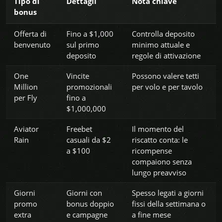
Tipo di
Dettagli
Nota chiave
bonus
Offerta di
Fino a $1,000
Controlla deposito
benvenuto
sul primo
minimo attuale e
deposito
regole di attivazione
One
Vincite
Possono valere tetti
Million
promozionali
per volo e per tavolo
per Fly
fino a
$1,000,000
Aviator
Freebet
Il momento del
Rain
casuali da $2
riscatto conta: le
a $100
ricompense
compaiono senza
lungo preavviso
Giorni
Giorni con
Spesso legati a giorni
promo
bonus doppio
fissi della settimana o
extra
e campagne
a fine mese