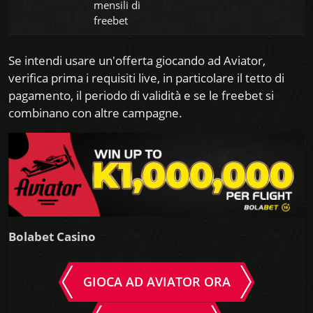
mensili di
freebet
Se intendi usare un'offerta giocando ad Aviator,
verifica prima i requisiti live, in particolare il tetto di
pagamento, il periodo di validità e se le freebet si
combinano con altre campagne.
Bolabet Casino
GIOCA AD AVIATOR ORA