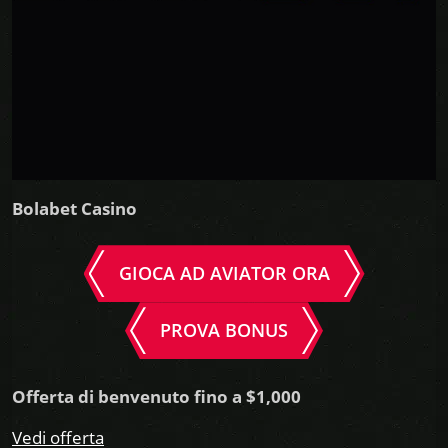
Bolabet Casino
GIOCA AD AVIATOR ORA
PROVA BONUS
Offerta di benvenuto fino a $1,000
Vedi offerta