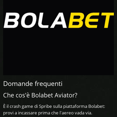
Domande frequenti
Che cos'è Bolabet Aviator?
È il crash game di Spribe sulla piattaforma Bolabet:
provi a incassare prima che l'aereo vada via.