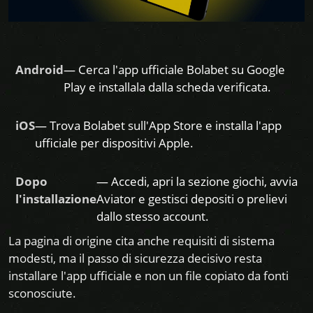
Android
— Cerca l'app ufficiale Bolabet su Google
Play e installala dalla scheda verificata.
iOS
— Trova Bolabet sull'App Store e installa l'app
ufficiale per dispositivi Apple.
Dopo
— Accedi, apri la sezione giochi, avvia
l'installazione
Aviator e gestisci depositi o prelievi
dallo stesso account.
La pagina di origine cita anche requisiti di sistema
modesti, ma il passo di sicurezza decisivo resta
installare l'app ufficiale e non un file copiato da fonti
sconosciute.