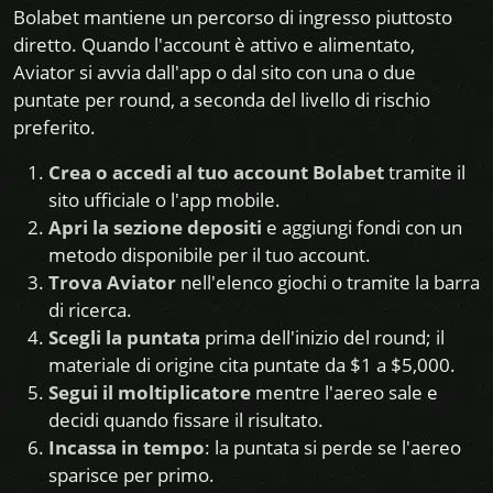
Bolabet mantiene un percorso di ingresso piuttosto
diretto. Quando l'account è attivo e alimentato,
Aviator si avvia dall'app o dal sito con una o due
puntate per round, a seconda del livello di rischio
preferito.
Crea o accedi al tuo account Bolabet
tramite il
sito ufficiale o l'app mobile.
Apri la sezione depositi
e aggiungi fondi con un
metodo disponibile per il tuo account.
Trova Aviator
nell'elenco giochi o tramite la barra
di ricerca.
Scegli la puntata
prima dell'inizio del round; il
materiale di origine cita puntate da $1 a $5,000.
Segui il moltiplicatore
mentre l'aereo sale e
decidi quando fissare il risultato.
Incassa in tempo
: la puntata si perde se l'aereo
sparisce per primo.