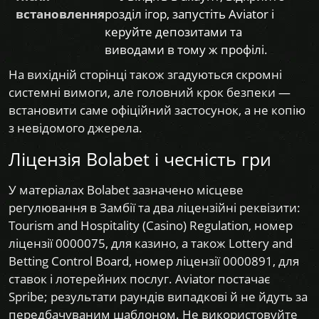
встановлення
розділ ігор, запустіть Aviator і
керуйте депозитами та
виводами в тому ж профілі.
На вихідній сторінці також згадуються скромні
системні вимоги, але головний крок безпеки —
встановити саме офіційний застосунок, а не копію
з невідомого джерела.
Ліцензія Bolabet і чесність гри
У матеріалах Bolabet зазначено місцеве
регулювання в Замбії та два ліцензійні реквізити:
Tourism and Hospitality (Casino) Regulation, номер
ліцензії 0000075, для казино, а також Lottery and
Betting Control Board, номер ліцензії 0000891, для
ставок і лотерейних послуг. Aviator постачає
Spribe; результати раундів випадкові й не йдуть за
передбачуваним шаблоном. Не використовуйте