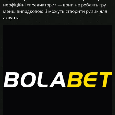
неофіційні «предиктори» — вони не роблять гру
менш випадковою й можуть створити ризик для
акаунта.