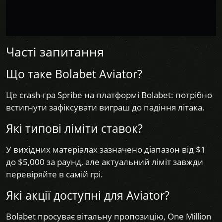
Часті запитання
Що таке Bolabet Aviator?
Це crash-гра Spribe на платформі Bolabet: потрібно
встигнути зафіксувати виграш до падіння літака.
Які типові ліміти ставок?
У вихідних матеріалах зазначено діапазон від $1
до $5,000 за раунд, але актуальний ліміт завжди
перевіряйте в самій грі.
Які акції доступні для Aviator?
Bolabet просуває вітальну пропозицію, One Million