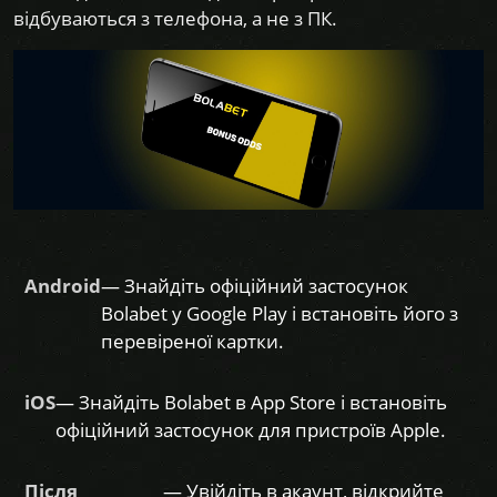
відбуваються з телефона, а не з ПК.
Android
— Знайдіть офіційний застосунок
Bolabet у Google Play і встановіть його з
перевіреної картки.
iOS
— Знайдіть Bolabet в App Store і встановіть
офіційний застосунок для пристроїв Apple.
Після
— Увійдіть в акаунт, відкрийте