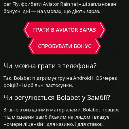
per Fly, фрибети Aviator Rain та інші заплановані
бонусні дні — на умовах, що діють зараз.
ГРАТИ В AVIATOR ЗАРАЗ
СПРОБУВАТИ БОНУС
Чи можна грати з телефона?
Так. Bolabet підтримує гру на Android і iOS через
офіційні мобільні застосунки.
Чи регулюється Bolabet у Замбії?
Згідно з вихідними матеріалами, Bolabet працює
під місцевим замбійським наглядом і вказує
номери ліцензій і для казино, і для ставок.