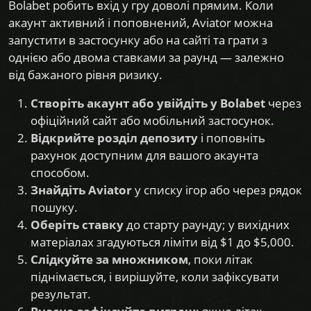
Bolabet робить вхід у гру доволі прямим. Коли
акаунт активний і поповнений, Aviator можна
запустити в застосунку або на сайті та грати з
однією або двома ставками за раунд — залежно
від бажаного рівня ризику.
Створіть акаунт або увійдіть у Bolabet
через
офіційний сайт або мобільний застосунок.
Відкрийте розділ депозиту
і поповніть
рахунок доступним для вашого акаунта
способом.
Знайдіть Aviator
у списку ігор або через рядок
пошуку.
Оберіть ставку
до старту раунду; у вихідних
матеріалах згадуються ліміти від $1 до $5,000.
Слідкуйте за множником
, поки літак
піднімається, і вирішуйте, коли зафіксувати
результат.