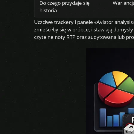
Do czego przydaje się
Wariancja
historia
Uczciwe trackery i panele «Aviator analysi
zmieściłby się w próbce, i stawiają domysł
czytelne noty RTP oraz audytowana lub pro