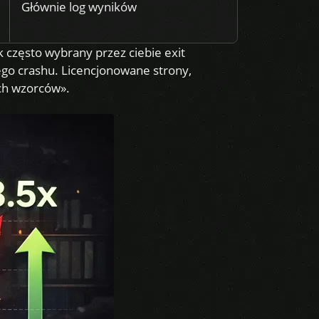
Głównie log wyników
k często wybrany przez ciebie exit
nego crashu. Licencjonowane strony,
ych wzorców».