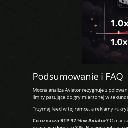
Podsumowanie i FAQ
Mocna analiza Aviator rezygnuje z polowani
limity pasujące do gry mierzonej w sekund
Trzymaj feed w tej ramce, a reklamy «ukry
Co oznacza RTP 97 % w Aviator?
Oznacza 
przewaga domu to 3 %. Nie gwarantuje wynik