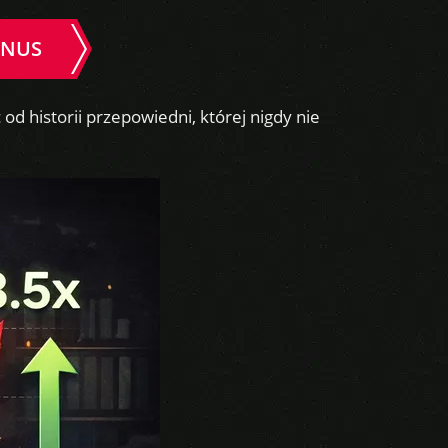
ONUS
od historii przepowiedni, której nigdy nie