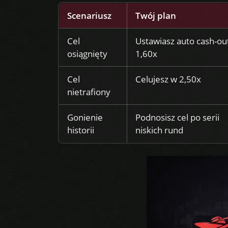
Scenariusz
Twój plan
Cel
Ustawiasz auto cash-ou
osiągnięty
1,60x
Cel
Celujesz w 2,50x
nietrafiony
Gonienie
Podnosisz cel po serii
historii
niskich rund