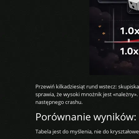
Przewiń kilkadziesiąt rund wstecz: skupiska
sprawia, że wysoki mnożnik jest «należny».
następnego crashu.
Porównanie wyników: tr
Tabela jest do myślenia, nie do kryształo