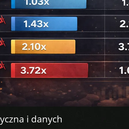
czna i danych