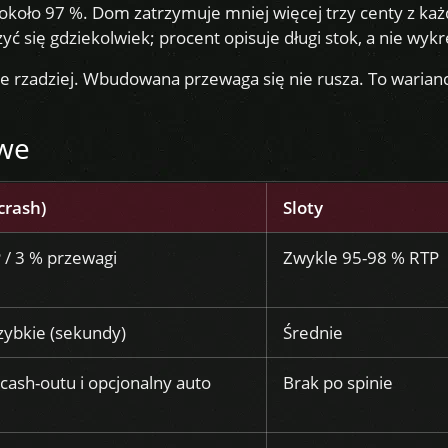
 około 97 %. Dom zatrzymuje mniej więcej trzy centy z k
ć się gdziekolwiek; procent opisuje długi stok, a nie wykre
sze rzadziej. Wbudowana przewaga się nie rusza. To wariancj
owe
crash)
Sloty
 / 3 % przewagi
Zwykle 95-98 % RTP
zybkie (sekundy)
Średnie
ash-outu i opcjonalny auto
Brak po spinie