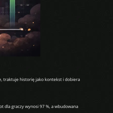
traktuje historię jako kontekst i dobiera
rot dla graczy wynosi 97 %, a wbudowana