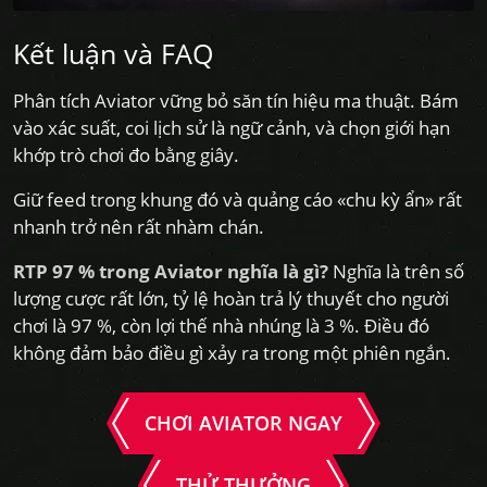
Kết luận và FAQ
Phân tích Aviator vững bỏ săn tín hiệu ma thuật. Bám
vào xác suất, coi lịch sử là ngữ cảnh, và chọn giới hạn
khớp trò chơi đo bằng giây.
Giữ feed trong khung đó và quảng cáo «chu kỳ ẩn» rất
nhanh trở nên rất nhàm chán.
RTP 97 % trong Aviator nghĩa là gì?
Nghĩa là trên số
lượng cược rất lớn, tỷ lệ hoàn trả lý thuyết cho người
chơi là 97 %, còn lợi thế nhà nhúng là 3 %. Điều đó
không đảm bảo điều gì xảy ra trong một phiên ngắn.
CHƠI AVIATOR NGAY
THỬ THƯỞNG