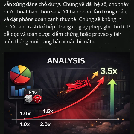
vẫn xứng đáng chỗ đứng. Chúng vẽ dải hệ số, cho thấy
mức thoát bạn chọn sẽ vượt bao nhiêu lần trong mẫu,
và đặt phỏng đoán cạnh thực tế. Chúng sẽ không in
trước lần crash kế tiếp. Trang có giấy phép, ghi chú RTP
dễ đọc và toán được kiểm chứng hoặc provably fair
luôn thắng mọi trang bán «mẫu bí mật».