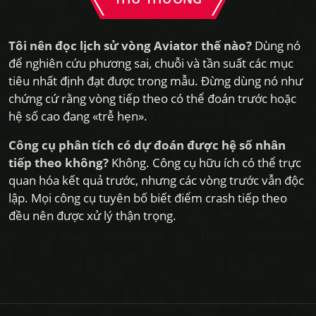
Tôi nên đọc lịch sử vòng Aviator thế nào?
Dùng nó
để nghiên cứu phương sai, chuỗi và tần suất các mục
tiêu nhất định đạt được trong mẫu. Đừng dùng nó như
chứng cứ rằng vòng tiếp theo có thể đoán trước hoặc
hệ số cao đang «trễ hẹn».
Công cụ phân tích có dự đoán được hệ số nhân
tiếp theo không?
Không. Công cụ hữu ích có thể trực
quan hóa kết quả trước, nhưng các vòng trước vẫn độc
lập. Mọi công cụ tuyên bố biết điểm crash tiếp theo
đều nên được xử lý thận trọng.