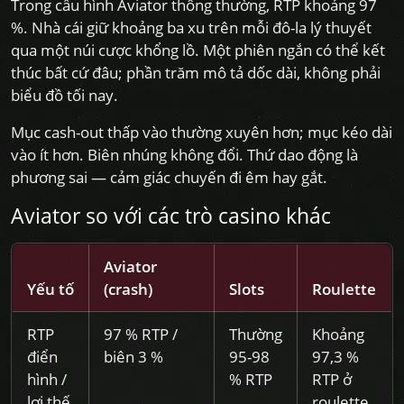
Trong cấu hình Aviator thông thường, RTP khoảng 97
%. Nhà cái giữ khoảng ba xu trên mỗi đô-la lý thuyết
qua một núi cược khổng lồ. Một phiên ngắn có thể kết
thúc bất cứ đâu; phần trăm mô tả dốc dài, không phải
biểu đồ tối nay.
Mục cash-out thấp vào thường xuyên hơn; mục kéo dài
vào ít hơn. Biên nhúng không đổi. Thứ dao động là
phương sai — cảm giác chuyến đi êm hay gắt.
Aviator so với các trò casino khác
Aviator
Yếu tố
(crash)
Slots
Roulette
RTP
97 % RTP /
Thường
Khoảng
điển
biên 3 %
95-98
97,3 %
hình /
% RTP
RTP ở
lợi thế
roulette