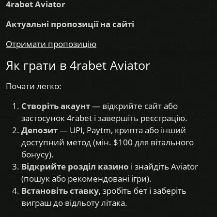
4rabet Aviator
Актуальні пропозиції на сайті
Отримати пропозицію
Як грати в 4rabet Aviator
Почати легко:
Створіть акаунт
— відкрийте сайт або
застосунок 4rabet і завершіть реєстрацію.
Депозит
— UPI, Paytm, крипта або інший
доступний метод (мін. $100 для вітального
бонусу).
Відкрийте розділ казино
і знайдіть Aviator
(пошук або рекомендовані ігри).
Встановіть ставку
, зробіть бет і заберіть
виграш до відльоту літака.