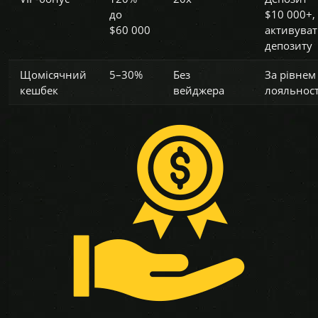
до
$10 000+,
$60 000
активуват
депозиту
Щомісячний
5–30%
Без
За рівнем
кешбек
вейджера
лояльност