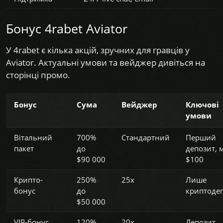
Бонус 4rabet Aviator
У 4rabet є кілька акцій, зручних для гравців у
Aviator. Актуальні умови та вейджер дивіться на
сторінці промо.
Бонус
Сума
Вейджер
Ключові
умови
Вітальний
700%
Стандартний
Перший
пакет
до
депозит, м
$90 000
$100
Крипто-
250%
25x
Лише
бонус
до
криптоде
$50 000
VIP-бонус
120%
20x
Депозит