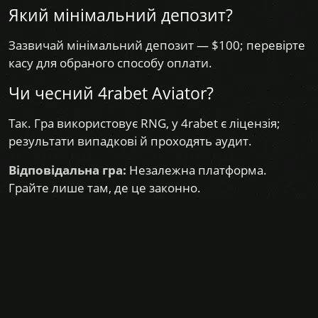
Який мінімальний депозит?
Зазвичай мінімальний депозит — $100; перевірте
касу для обраного способу оплати.
Чи чесний 4rabet Aviator?
Так. Гра використовує RNG, у 4rabet є ліцензія;
результати випадкові й проходять аудит.
Відповідальна гра:
Незалежна платформа.
Грайте лише там, де це законно.
Про нас
Умови та положення
Політика конфіденційності