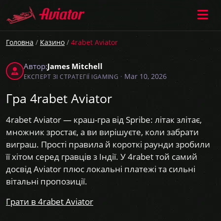
Головна
/
Казино
/
4rabet Aviator
Автор:
James Mitchell
·
Mar 10, 2026
ЕКСПЕРТ ЗІ СТРАТЕГІЇ IGAMING
Гра 4rabet Aviator
4rabet Aviator — краш-гра від Spribe: літак злітає,
множник зростає, а ви вирішуєте, коли забрати
виграш. Прості правила й короткі раунди зробили
її хітом серед гравців з Індії. У 4rabet той самий
досвід Aviator плюс локальні платежі та сильні
вітальні пропозиції.
Грати в 4rabet Aviator